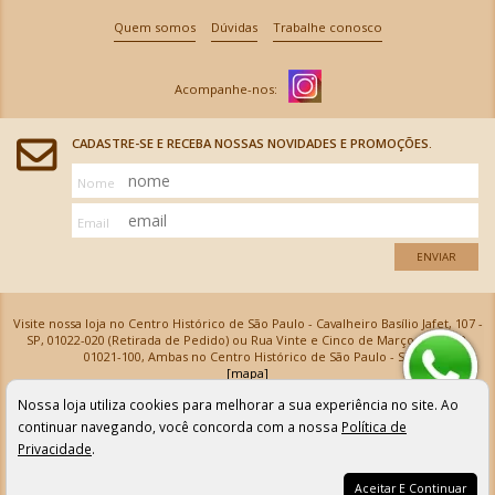
Quem somos
Dúvidas
Trabalhe conosco
CADASTRE-SE E RECEBA NOSSAS NOVIDADES E PROMOÇÕES.
Nome
Email
ENVIAR
Visite nossa loja no Centro Histórico de São Paulo - Cavalheiro Basílio Jafet, 107 -
SP, 01022-020 (Retirada de Pedido) ou Rua Vinte e Cinco de Março, 576 - SP,
01021-100, Ambas no Centro Histórico de São Paulo - SP
[mapa]
Armarinhos Santa Cecília Ltda | CNPJ: 61.069.639/0001-18
Nossa loja utiliza cookies para melhorar a sua experiência no site. Ao
Os preços e as condições de pagamento apresentadas na loja virtual não valem para nossa loja física e
podem sofrer alterações sem aviso prévio. Vendas com cartão de crédito sujeitas a análise e
continuar navegando, você concorda com a nossa
Política de
confirmação de dados.
Privacidade
.
Aceitar E Continuar