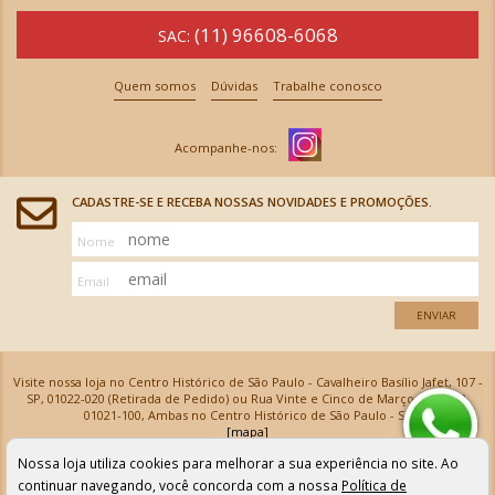
(11) 96608-6068
SAC:
Quem somos
Dúvidas
Trabalhe conosco
CADASTRE-SE E RECEBA NOSSAS NOVIDADES E PROMOÇÕES.
Nome
Email
ENVIAR
Visite nossa loja no Centro Histórico de São Paulo - Cavalheiro Basílio Jafet, 107 -
SP, 01022-020 (Retirada de Pedido) ou Rua Vinte e Cinco de Março, 576 - SP,
01021-100, Ambas no Centro Histórico de São Paulo - SP
[mapa]
Armarinhos Santa Cecília Ltda | CNPJ: 61.069.639/0001-18
Nossa loja utiliza cookies para melhorar a sua experiência no site. Ao
Os preços e as condições de pagamento apresentadas na loja virtual não valem para nossa loja física e
podem sofrer alterações sem aviso prévio. Vendas com cartão de crédito sujeitas a análise e
continuar navegando, você concorda com a nossa
Política de
confirmação de dados.