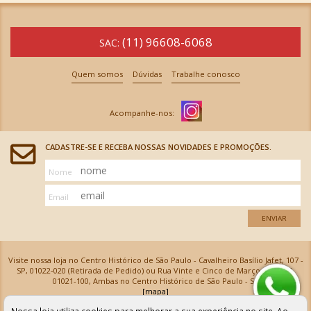
(11) 96608-6068
SAC:
Quem somos
Dúvidas
Trabalhe conosco
CADASTRE-SE E RECEBA NOSSAS NOVIDADES E PROMOÇÕES.
Nome
Email
ENVIAR
Visite nossa loja no Centro Histórico de São Paulo - Cavalheiro Basílio Jafet, 107 -
SP, 01022-020 (Retirada de Pedido) ou Rua Vinte e Cinco de Março, 576 - SP,
01021-100, Ambas no Centro Histórico de São Paulo - SP
[mapa]
Armarinhos Santa Cecília Ltda | CNPJ: 61.069.639/0001-18