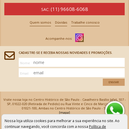
(11) 96608-6068
SAC:
Quem somos
Dúvidas
Trabalhe conosco
CADASTRE-SE E RECEBA NOSSAS NOVIDADES E PROMOÇÕES.
Nome
Email
ENVIAR
Visite nossa loja no Centro Histórico de São Paulo - Cavalheiro Basílio Jafet, 107 -
SP, 01022-020 (Retirada de Pedido) ou Rua Vinte e Cinco de Março, 576 - SP,
01021-100, Ambas no Centro Histórico de São Paulo - SP
[mapa]
Armarinhos Santa Cecília Ltda | CNPJ: 61.069.639/0001-18
Nossa loja utiliza cookies para melhorar a sua experiência no site. Ao
Os preços e as condições de pagamento apresentadas na loja virtual não valem para nossa loja física e
podem sofrer alterações sem aviso prévio. Vendas com cartão de crédito sujeitas a análise e
continuar navegando, você concorda com a nossa
Política de
confirmação de dados.