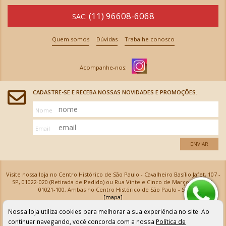
(11) 96608-6068
SAC:
Quem somos
Dúvidas
Trabalhe conosco
CADASTRE-SE E RECEBA NOSSAS NOVIDADES E PROMOÇÕES.
Nome
Email
ENVIAR
Visite nossa loja no Centro Histórico de São Paulo - Cavalheiro Basílio Jafet, 107 -
SP, 01022-020 (Retirada de Pedido) ou Rua Vinte e Cinco de Março, 576 - SP,
01021-100, Ambas no Centro Histórico de São Paulo - SP
[mapa]
Armarinhos Santa Cecília Ltda | CNPJ: 61.069.639/0001-18
Nossa loja utiliza cookies para melhorar a sua experiência no site. Ao
Os preços e as condições de pagamento apresentadas na loja virtual não valem para nossa loja física e
podem sofrer alterações sem aviso prévio. Vendas com cartão de crédito sujeitas a análise e
continuar navegando, você concorda com a nossa
Política de
confirmação de dados.