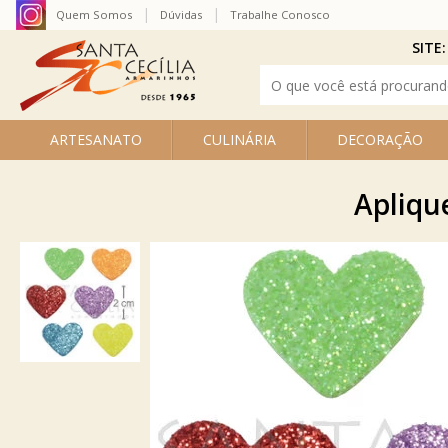
Quem Somos
Dúvidas
Trabalhe Conosco
SITE:
ARTESANATO
CULINÁRIA
DECORAÇÃO
Apliqu