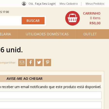
Olá,
Faça Seu Login
Meu Cadastro
Meus Pedidos
S 17:00
0
R$0,00
ELARIA
UTILIDADES DOMÉSTICAS
OUTLET
6 unid.
AVISE-ME AO CHEGAR
receber um email notificando que este produto está disponível.