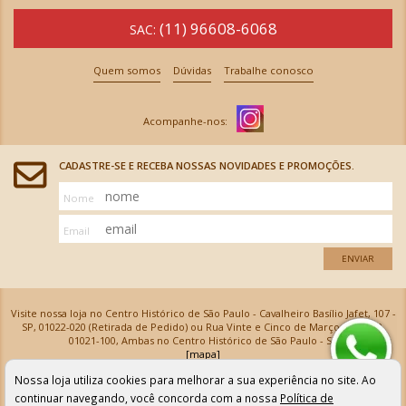
(11) 96608-6068
SAC:
Quem somos
Dúvidas
Trabalhe conosco
CADASTRE-SE E RECEBA NOSSAS NOVIDADES E PROMOÇÕES.
Nome
Email
ENVIAR
Visite nossa loja no Centro Histórico de São Paulo - Cavalheiro Basílio Jafet, 107 -
SP, 01022-020 (Retirada de Pedido) ou Rua Vinte e Cinco de Março, 576 - SP,
01021-100, Ambas no Centro Histórico de São Paulo - SP
[mapa]
Armarinhos Santa Cecília Ltda | CNPJ: 61.069.639/0001-18
Nossa loja utiliza cookies para melhorar a sua experiência no site. Ao
Os preços e as condições de pagamento apresentadas na loja virtual não valem para nossa loja física e
podem sofrer alterações sem aviso prévio. Vendas com cartão de crédito sujeitas a análise e
continuar navegando, você concorda com a nossa
Política de
confirmação de dados.