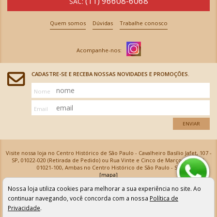
(11) 96608-6068
SAC:
Quem somos
Dúvidas
Trabalhe conosco
CADASTRE-SE E RECEBA NOSSAS NOVIDADES E PROMOÇÕES.
Nome
Email
ENVIAR
Visite nossa loja no Centro Histórico de São Paulo - Cavalheiro Basílio Jafet, 107 -
SP, 01022-020 (Retirada de Pedido) ou Rua Vinte e Cinco de Março, 576 - SP,
01021-100, Ambas no Centro Histórico de São Paulo - SP
[mapa]
Armarinhos Santa Cecília Ltda | CNPJ: 61.069.639/0001-18
Nossa loja utiliza cookies para melhorar a sua experiência no site. Ao
Os preços e as condições de pagamento apresentadas na loja virtual não valem para nossa loja física e
podem sofrer alterações sem aviso prévio. Vendas com cartão de crédito sujeitas a análise e
continuar navegando, você concorda com a nossa
Política de
confirmação de dados.
Privacidade
.