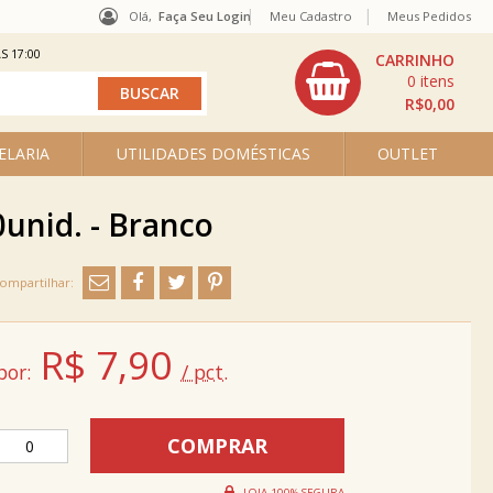
Olá,
Faça Seu Login
Meu Cadastro
Meus Pedidos
S 17:00
0
R$0,00
ELARIA
UTILIDADES DOMÉSTICAS
OUTLET
unid. - Branco
R$
7,90
por:
/ pct.