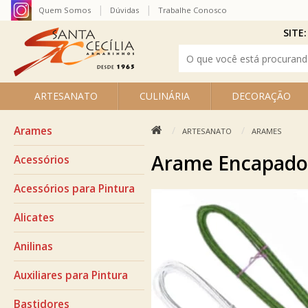
Quem Somos
Dúvidas
Trabalhe Conosco
SITE:
ARTESANATO
CULINÁRIA
DECORAÇÃO
Arames
ARTESANATO
ARAMES
Arame Encapado
Acessórios
Acessórios para Pintura
Alicates
Anilinas
Auxiliares para Pintura
Bastidores