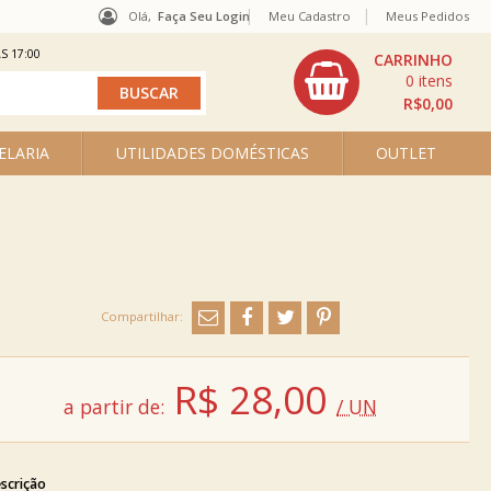
Olá,
Faça Seu Login
Meu Cadastro
Meus Pedidos
S 17:00
0
R$0,00
ELARIA
UTILIDADES DOMÉSTICAS
OUTLET
R$
28,00
a partir de:
/ UN
scrição