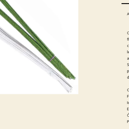
A
O
f
c
l
a
S
p
d
C
F
I
E
Ó
P