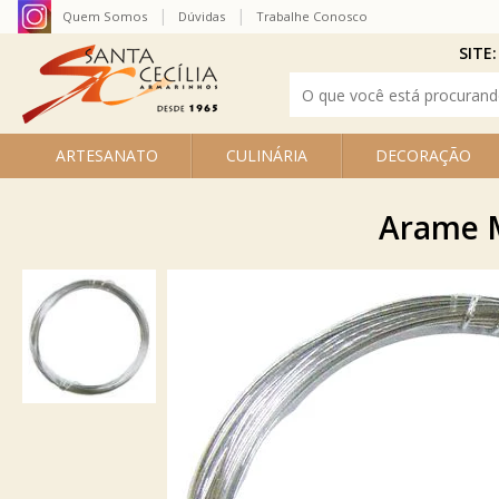
Quem Somos
Dúvidas
Trabalhe Conosco
SITE:
ARTESANATO
CULINÁRIA
DECORAÇÃO
Arame M