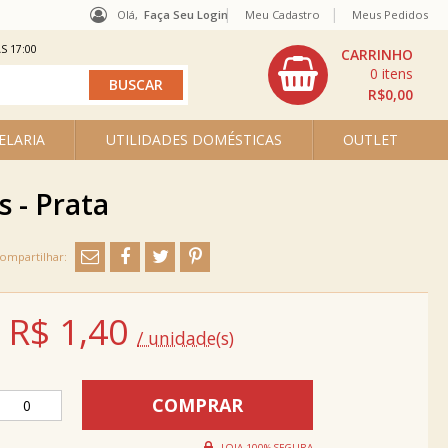
Olá,
Faça Seu Login
Meu Cadastro
Meus Pedidos
S 17:00
0
R$0,00
ELARIA
UTILIDADES DOMÉSTICAS
OUTLET
 - Prata
R$
1,40
/ unidade(s)