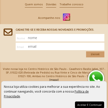
Quem somos
Dúvidas
Trabalhe conosco
CADASTRE-SE E RECEBA NOSSAS NOVIDADES E PROMOÇÕES.
Nome
Email
ENVIAR
Visite nossa loja no Centro Histórico de São Paulo - Cavalheiro Basílio Jafet, 107 -
SP, 01022-020 (Retirada de Pedido) ou Rua Vinte e Cinco de Março, 576 - SP,
01021-100, Ambas no Centro Histórico de São Paulo - SP
[mapa]
Armarinhos Santa Cecília Ltda | CNPJ: 61.069.639/0001-18
Nossa loja utiliza cookies para melhorar a sua experiência no site. Ao
Os preços e as condições de pagamento apresentadas na loja virtual não valem para nossa loja física e
podem sofrer alterações sem aviso prévio. Vendas com cartão de crédito sujeitas a análise e
continuar navegando, você concorda com a nossa
Política de
confirmação de dados.
Privacidade
.
Aceitar E Continuar