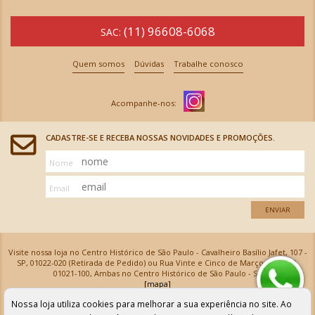
(11) 96608-6068
SAC:
Quem somos
Dúvidas
Trabalhe conosco
CADASTRE-SE E RECEBA NOSSAS NOVIDADES E PROMOÇÕES.
Nome
Email
ENVIAR
Visite nossa loja no Centro Histórico de São Paulo - Cavalheiro Basílio Jafet, 107 -
SP, 01022-020 (Retirada de Pedido) ou Rua Vinte e Cinco de Março, 576 - SP,
01021-100, Ambas no Centro Histórico de São Paulo - SP
[mapa]
Armarinhos Santa Cecília Ltda | CNPJ: 61.069.639/0001-18
Nossa loja utiliza cookies para melhorar a sua experiência no site. Ao
Os preços e as condições de pagamento apresentadas na loja virtual não valem para nossa loja física e