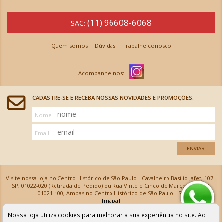
(11) 96608-6068
SAC:
Quem somos
Dúvidas
Trabalhe conosco
CADASTRE-SE E RECEBA NOSSAS NOVIDADES E PROMOÇÕES.
Nome
Email
ENVIAR
Visite nossa loja no Centro Histórico de São Paulo - Cavalheiro Basílio Jafet, 107 -
SP, 01022-020 (Retirada de Pedido) ou Rua Vinte e Cinco de Março, 576 - SP,
01021-100, Ambas no Centro Histórico de São Paulo - SP
[mapa]
Armarinhos Santa Cecília Ltda | CNPJ: 61.069.639/0001-18
Nossa loja utiliza cookies para melhorar a sua experiência no site. Ao
Os preços e as condições de pagamento apresentadas na loja virtual não valem para nossa loja física e