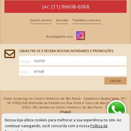
(11) 96608-6068
SAC:
Quem somos
Dúvidas
Trabalhe conosco
CADASTRE-SE E RECEBA NOSSAS NOVIDADES E PROMOÇÕES.
Nome
Email
ENVIAR
Visite nossa loja no Centro Histórico de São Paulo - Cavalheiro Basílio Jafet, 107 -
SP, 01022-020 (Retirada de Pedido) ou Rua Vinte e Cinco de Março, 576 - SP,
01021-100, Ambas no Centro Histórico de São Paulo - SP
[mapa]
Armarinhos Santa Cecília Ltda | CNPJ: 61.069.639/0001-18
Nossa loja utiliza cookies para melhorar a sua experiência no site. Ao
Os preços e as condições de pagamento apresentadas na loja virtual não valem para nossa loja física e
podem sofrer alterações sem aviso prévio. Vendas com cartão de crédito sujeitas a análise e
continuar navegando, você concorda com a nossa
Política de
confirmação de dados.