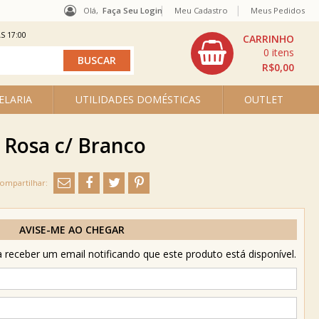
Olá,
Faça Seu Login
Meu Cadastro
Meus Pedidos
S 17:00
0
R$0,00
ELARIA
UTILIDADES DOMÉSTICAS
OUTLET
 Rosa c/ Branco
AVISE-ME AO CHEGAR
receber um email notificando que este produto está disponível.