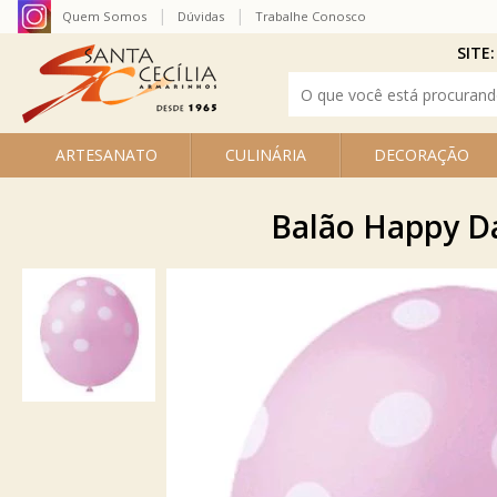
Quem Somos
Dúvidas
Trabalhe Conosco
SITE:
ARTESANATO
CULINÁRIA
DECORAÇÃO
Balão Happy Da