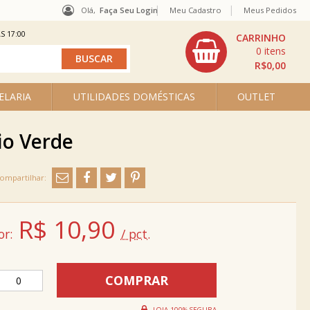
Olá,
Faça Seu Login
Meu Cadastro
Meus Pedidos
S 17:00
0
R$0,00
ELARIA
UTILIDADES DOMÉSTICAS
OUTLET
io Verde
R$
10,90
or:
/ pct.