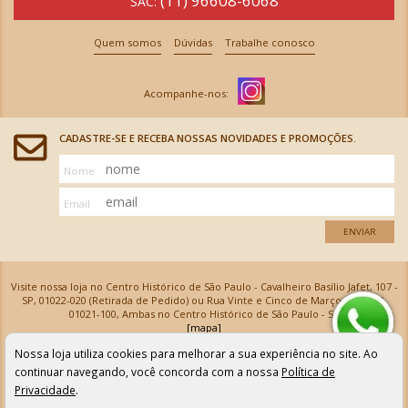
(11) 96608-6068
SAC:
Quem somos
Dúvidas
Trabalhe conosco
CADASTRE-SE E RECEBA NOSSAS NOVIDADES E PROMOÇÕES.
Nome
Email
ENVIAR
Visite nossa loja no Centro Histórico de São Paulo - Cavalheiro Basílio Jafet, 107 -
SP, 01022-020 (Retirada de Pedido) ou Rua Vinte e Cinco de Março, 576 - SP,
01021-100, Ambas no Centro Histórico de São Paulo - SP
[mapa]
Armarinhos Santa Cecília Ltda | CNPJ: 61.069.639/0001-18
Nossa loja utiliza cookies para melhorar a sua experiência no site. Ao
Os preços e as condições de pagamento apresentadas na loja virtual não valem para nossa loja física e
podem sofrer alterações sem aviso prévio. Vendas com cartão de crédito sujeitas a análise e
continuar navegando, você concorda com a nossa
Política de
confirmação de dados.
Privacidade
.