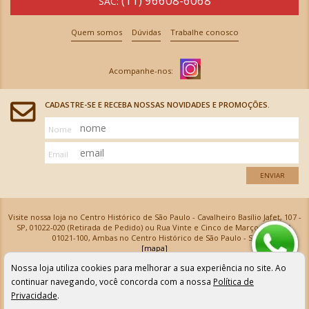
(11) 96608-6068
SAC:
Quem somos
Dúvidas
Trabalhe conosco
CADASTRE-SE E RECEBA NOSSAS NOVIDADES E PROMOÇÕES.
Nome
Email
ENVIAR
Visite nossa loja no Centro Histórico de São Paulo - Cavalheiro Basílio Jafet, 107 -
SP, 01022-020 (Retirada de Pedido) ou Rua Vinte e Cinco de Março, 576 - SP,
01021-100, Ambas no Centro Histórico de São Paulo - SP
[mapa]
Armarinhos Santa Cecília Ltda | CNPJ: 61.069.639/0001-18
Nossa loja utiliza cookies para melhorar a sua experiência no site. Ao
Os preços e as condições de pagamento apresentadas na loja virtual não valem para nossa loja física e
podem sofrer alterações sem aviso prévio. Vendas com cartão de crédito sujeitas a análise e
continuar navegando, você concorda com a nossa
Política de
confirmação de dados.
Privacidade
.