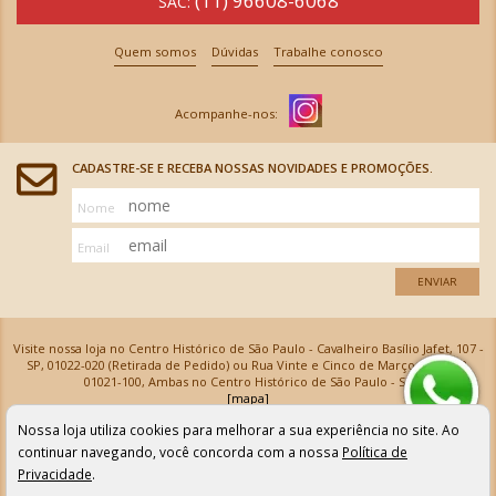
(11) 96608-6068
SAC:
Quem somos
Dúvidas
Trabalhe conosco
CADASTRE-SE E RECEBA NOSSAS NOVIDADES E PROMOÇÕES.
Nome
Email
ENVIAR
Visite nossa loja no Centro Histórico de São Paulo - Cavalheiro Basílio Jafet, 107 -
SP, 01022-020 (Retirada de Pedido) ou Rua Vinte e Cinco de Março, 576 - SP,
01021-100, Ambas no Centro Histórico de São Paulo - SP
[mapa]
Armarinhos Santa Cecília Ltda | CNPJ: 61.069.639/0001-18
Nossa loja utiliza cookies para melhorar a sua experiência no site. Ao
Os preços e as condições de pagamento apresentadas na loja virtual não valem para nossa loja física e
podem sofrer alterações sem aviso prévio. Vendas com cartão de crédito sujeitas a análise e
continuar navegando, você concorda com a nossa
Política de
confirmação de dados.
Privacidade
.