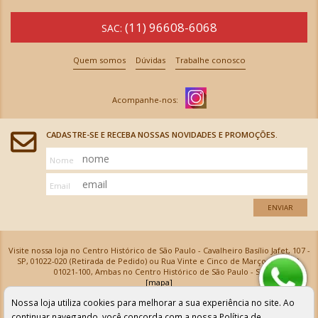
(11) 96608-6068
SAC:
Quem somos
Dúvidas
Trabalhe conosco
CADASTRE-SE E RECEBA NOSSAS NOVIDADES E PROMOÇÕES.
Nome
Email
ENVIAR
Visite nossa loja no Centro Histórico de São Paulo - Cavalheiro Basílio Jafet, 107 -
SP, 01022-020 (Retirada de Pedido) ou Rua Vinte e Cinco de Março, 576 - SP,
01021-100, Ambas no Centro Histórico de São Paulo - SP
[mapa]
Armarinhos Santa Cecília Ltda | CNPJ: 61.069.639/0001-18
Nossa loja utiliza cookies para melhorar a sua experiência no site. Ao
Os preços e as condições de pagamento apresentadas na loja virtual não valem para nossa loja física e
podem sofrer alterações sem aviso prévio. Vendas com cartão de crédito sujeitas a análise e
continuar navegando, você concorda com a nossa
Política de