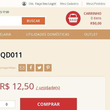
Olá,
Faça Seu Login
Meu Cadastro
Meus Pedidos
S 17:00
0
R$0,00
ELARIA
UTILIDADES DOMÉSTICAS
OUTLET
. QD011
R$
12,50
/ unidade(s)