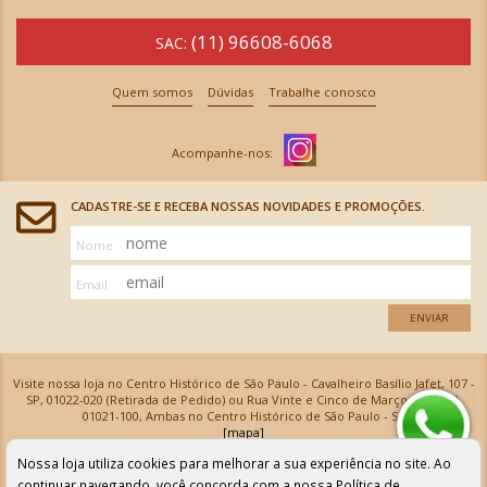
(11) 96608-6068
SAC:
Quem somos
Dúvidas
Trabalhe conosco
CADASTRE-SE E RECEBA NOSSAS NOVIDADES E PROMOÇÕES.
Nome
Email
ENVIAR
Visite nossa loja no Centro Histórico de São Paulo - Cavalheiro Basílio Jafet, 107 -
SP, 01022-020 (Retirada de Pedido) ou Rua Vinte e Cinco de Março, 576 - SP,
01021-100, Ambas no Centro Histórico de São Paulo - SP
[mapa]
Armarinhos Santa Cecília Ltda | CNPJ: 61.069.639/0001-18
Nossa loja utiliza cookies para melhorar a sua experiência no site. Ao
Os preços e as condições de pagamento apresentadas na loja virtual não valem para nossa loja física e
podem sofrer alterações sem aviso prévio. Vendas com cartão de crédito sujeitas a análise e
continuar navegando, você concorda com a nossa
Política de