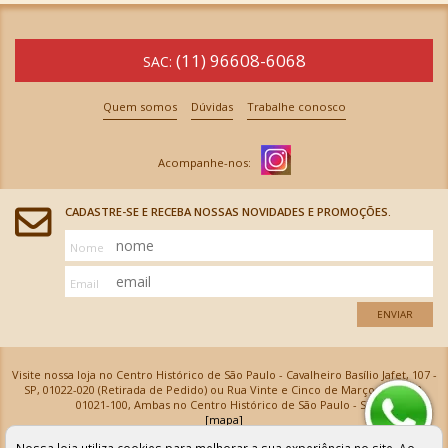
(11) 96608-6068
SAC:
Quem somos
Dúvidas
Trabalhe conosco
CADASTRE-SE E RECEBA NOSSAS NOVIDADES E PROMOÇÕES.
Nome
Email
ENVIAR
Visite nossa loja no Centro Histórico de São Paulo - Cavalheiro Basílio Jafet, 107 -
SP, 01022-020 (Retirada de Pedido) ou Rua Vinte e Cinco de Março, 576 - SP,
01021-100, Ambas no Centro Histórico de São Paulo - SP
[mapa]
Armarinhos Santa Cecília Ltda | CNPJ: 61.069.639/0001-18