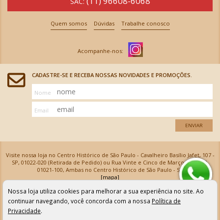
(11) 96608-6068
SAC:
Quem somos
Dúvidas
Trabalhe conosco
CADASTRE-SE E RECEBA NOSSAS NOVIDADES E PROMOÇÕES.
Nome
Email
ENVIAR
Visite nossa loja no Centro Histórico de São Paulo - Cavalheiro Basílio Jafet, 107 -
SP, 01022-020 (Retirada de Pedido) ou Rua Vinte e Cinco de Março, 576 - SP,
01021-100, Ambas no Centro Histórico de São Paulo - SP
[mapa]
Armarinhos Santa Cecília Ltda | CNPJ: 61.069.639/0001-18
Nossa loja utiliza cookies para melhorar a sua experiência no site. Ao
Os preços e as condições de pagamento apresentadas na loja virtual não valem para nossa loja física e
podem sofrer alterações sem aviso prévio. Vendas com cartão de crédito sujeitas a análise e
continuar navegando, você concorda com a nossa
Política de
confirmação de dados.
Privacidade
.