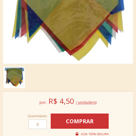
R$
4,50
por:
/ unidade(s)
Quantidade: