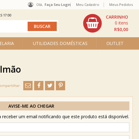
Olá,
Faça Seu Login
Meu Cadastro
Meus Pedidos
S 17:00
0
R$0,00
ELARIA
UTILIDADES DOMÉSTICAS
OUTLET
Salmão
AVISE-ME AO CHEGAR
receber um email notificando que este produto está disponível.