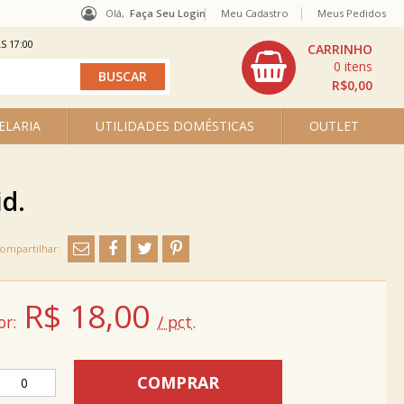
Olá,
Faça Seu Login
Meu Cadastro
Meus Pedidos
S 17:00
0
R$0,00
ELARIA
UTILIDADES DOMÉSTICAS
OUTLET
id.
R$
18,00
or:
/ pct.