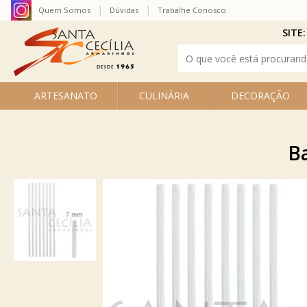
Quem Somos
Dúvidas
Trabalhe Conosco
SITE:
ARTESANATO
CULINÁRIA
DECORAÇÃO
Ba