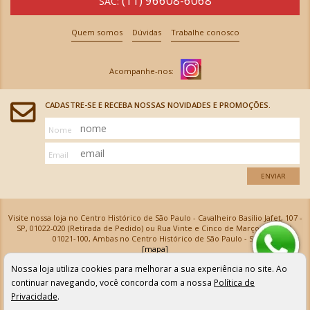
(11) 96608-6068
SAC:
Quem somos
Dúvidas
Trabalhe conosco
CADASTRE-SE E RECEBA NOSSAS NOVIDADES E PROMOÇÕES.
Nome
Email
ENVIAR
Visite nossa loja no Centro Histórico de São Paulo - Cavalheiro Basílio Jafet, 107 -
SP, 01022-020 (Retirada de Pedido) ou Rua Vinte e Cinco de Março, 576 - SP,
01021-100, Ambas no Centro Histórico de São Paulo - SP
[mapa]
Armarinhos Santa Cecília Ltda | CNPJ: 61.069.639/0001-18
Nossa loja utiliza cookies para melhorar a sua experiência no site. Ao
Os preços e as condições de pagamento apresentadas na loja virtual não valem para nossa loja física e
podem sofrer alterações sem aviso prévio. Vendas com cartão de crédito sujeitas a análise e
continuar navegando, você concorda com a nossa
Política de
confirmação de dados.
Privacidade
.