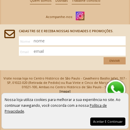
Quem somos
Dúvidas
Trabalhe conosco
CADASTRE-SE E RECEBA NOSSAS NOVIDADES E PROMOÇÕES.
Nome
Email
ENVIAR
Visite nossa loja no Centro Histórico de São Paulo - Cavalheiro Basílio Jafet, 107 -
SP, 01022-020 (Retirada de Pedido) ou Rua Vinte e Cinco de Março, 576 - SP,
01021-100, Ambas no Centro Histórico de São Paulo - SP
[mapa]
Armarinhos Santa Cecília Ltda | CNPJ: 61.069.639/0001-18
Nossa loja utiliza cookies para melhorar a sua experiência no site. Ao
Os preços e as condições de pagamento apresentadas na loja virtual não valem para nossa loja física e
podem sofrer alterações sem aviso prévio. Vendas com cartão de crédito sujeitas a análise e
continuar navegando, você concorda com a nossa
Política de
confirmação de dados.
Privacidade
.
Aceitar E Continuar