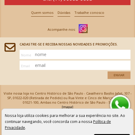
Quem somos
Dúvidas
Trabalhe conosco
CADASTRE-SE E RECEBA NOSSAS NOVIDADES E PROMOÇÕES.
Nome
Email
ENVIAR
Visite nossa loja no Centro Histórico de São Paulo - Cavalheiro Basílio Jafet, 107 -
SP, 01022-020 (Retirada de Pedido) ou Rua Vinte e Cinco de Março, 576 - SP,
01021-100, Ambas no Centro Histórico de São Paulo - SP
[mapa]
Armarinhos Santa Cecília Ltda | CNPJ: 61.069.639/0001-18
Nossa loja utiliza cookies para melhorar a sua experiência no site. Ao
Os preços e as condições de pagamento apresentadas na loja virtual não valem para nossa loja física e
podem sofrer alterações sem aviso prévio. Vendas com cartão de crédito sujeitas a análise e
continuar navegando, você concorda com a nossa
Política de
confirmação de dados.
Privacidade
.