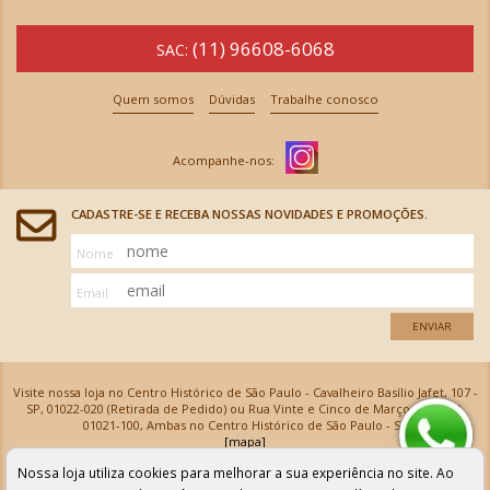
(11) 96608-6068
SAC:
Quem somos
Dúvidas
Trabalhe conosco
CADASTRE-SE E RECEBA NOSSAS NOVIDADES E PROMOÇÕES.
Nome
Email
ENVIAR
Visite nossa loja no Centro Histórico de São Paulo - Cavalheiro Basílio Jafet, 107 -
SP, 01022-020 (Retirada de Pedido) ou Rua Vinte e Cinco de Março, 576 - SP,
01021-100, Ambas no Centro Histórico de São Paulo - SP
[mapa]
Armarinhos Santa Cecília Ltda | CNPJ: 61.069.639/0001-18
Nossa loja utiliza cookies para melhorar a sua experiência no site. Ao
Os preços e as condições de pagamento apresentadas na loja virtual não valem para nossa loja física e