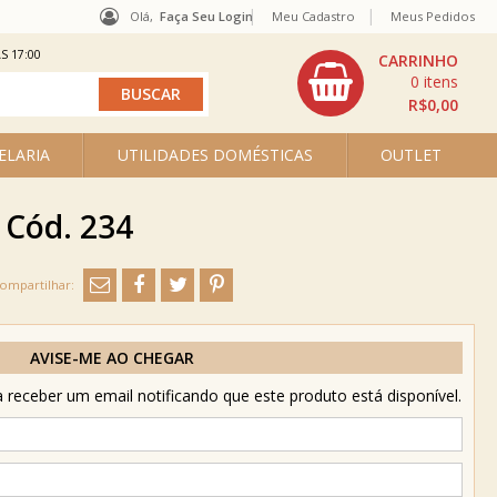
Olá,
Faça Seu Login
Meu Cadastro
Meus Pedidos
S 17:00
0
R$0,00
ELARIA
UTILIDADES DOMÉSTICAS
OUTLET
 Cód. 234
AVISE-ME AO CHEGAR
receber um email notificando que este produto está disponível.