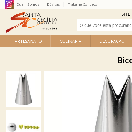
Quem Somos
Dúvidas
Trabalhe Conosco
SITE:
ARTESANATO
CULINÁRIA
DECORAÇÃO
Bic