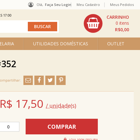
Olá,
Faça Seu Login
Meu Cadastro
Meus Pedidos
S 17:00
0
R$0,00
ELARIA
UTILIDADES DOMÉSTICAS
OUTLET
#352
R$
17,50
/ unidade(s)