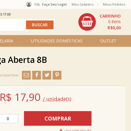
Olá,
Faça Seu Login
Meu Cadastro
Meus Pedidos
S 17:00
0
R$0,00
ELARIA
UTILIDADES DOMÉSTICAS
OUTLET
ga Aberta 8B
R$
17,90
/ unidade(s)