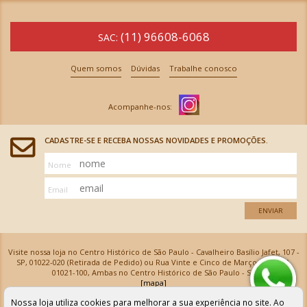
(11) 96608-6068
SAC:
Quem somos
Dúvidas
Trabalhe conosco
CADASTRE-SE E RECEBA NOSSAS NOVIDADES E PROMOÇÕES.
Nome
Email
ENVIAR
Visite nossa loja no Centro Histórico de São Paulo - Cavalheiro Basílio Jafet, 107 -
SP, 01022-020 (Retirada de Pedido) ou Rua Vinte e Cinco de Março, 576 - SP,
01021-100, Ambas no Centro Histórico de São Paulo - SP
[mapa]
Armarinhos Santa Cecília Ltda | CNPJ: 61.069.639/0001-18
Nossa loja utiliza cookies para melhorar a sua experiência no site. Ao
Os preços e as condições de pagamento apresentadas na loja virtual não valem para nossa loja física e