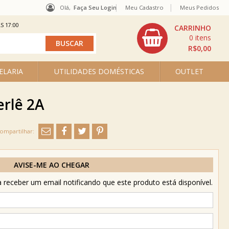
Olá,
Faça Seu Login
Meu Cadastro
Meus Pedidos
S 17:00
0
R$0,00
ELARIA
UTILIDADES DOMÉSTICAS
OUTLET
erlê 2A
AVISE-ME AO CHEGAR
receber um email notificando que este produto está disponível.