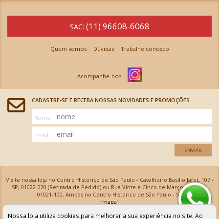
(11) 96608-6068
SAC:
Quem somos
Dúvidas
Trabalhe conosco
CADASTRE-SE E RECEBA NOSSAS NOVIDADES E PROMOÇÕES.
Nome
Email
ENVIAR
Visite nossa loja no Centro Histórico de São Paulo - Cavalheiro Basílio Jafet, 107 -
SP, 01022-020 (Retirada de Pedido) ou Rua Vinte e Cinco de Março, 576 - SP,
01021-100, Ambas no Centro Histórico de São Paulo - SP
[mapa]
Armarinhos Santa Cecília Ltda | CNPJ: 61.069.639/0001-18
Nossa loja utiliza cookies para melhorar a sua experiência no site. Ao
Os preços e as condições de pagamento apresentadas na loja virtual não valem para nossa loja física e