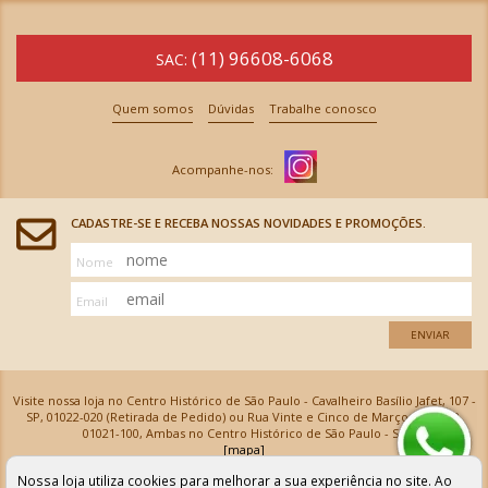
(11) 96608-6068
SAC:
Quem somos
Dúvidas
Trabalhe conosco
CADASTRE-SE E RECEBA NOSSAS NOVIDADES E PROMOÇÕES.
Nome
Email
ENVIAR
Visite nossa loja no Centro Histórico de São Paulo - Cavalheiro Basílio Jafet, 107 -
SP, 01022-020 (Retirada de Pedido) ou Rua Vinte e Cinco de Março, 576 - SP,
01021-100, Ambas no Centro Histórico de São Paulo - SP
[mapa]
Armarinhos Santa Cecília Ltda | CNPJ: 61.069.639/0001-18
Nossa loja utiliza cookies para melhorar a sua experiência no site. Ao
Os preços e as condições de pagamento apresentadas na loja virtual não valem para nossa loja física e