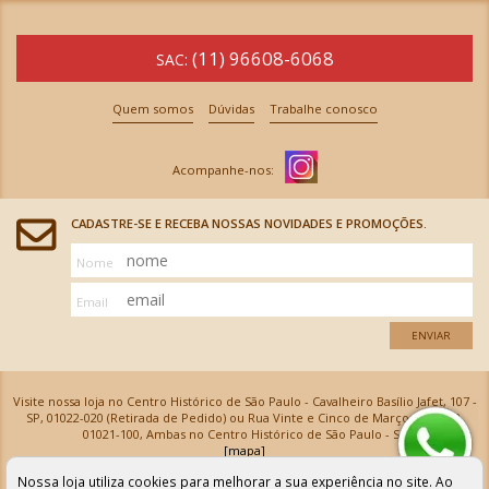
(11) 96608-6068
SAC:
Quem somos
Dúvidas
Trabalhe conosco
CADASTRE-SE E RECEBA NOSSAS NOVIDADES E PROMOÇÕES.
Nome
Email
ENVIAR
Visite nossa loja no Centro Histórico de São Paulo - Cavalheiro Basílio Jafet, 107 -
SP, 01022-020 (Retirada de Pedido) ou Rua Vinte e Cinco de Março, 576 - SP,
01021-100, Ambas no Centro Histórico de São Paulo - SP
[mapa]
Armarinhos Santa Cecília Ltda | CNPJ: 61.069.639/0001-18
Nossa loja utiliza cookies para melhorar a sua experiência no site. Ao
Os preços e as condições de pagamento apresentadas na loja virtual não valem para nossa loja física e