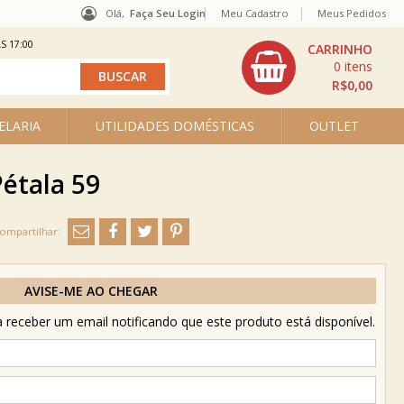
Olá,
Faça Seu Login
Meu Cadastro
Meus Pedidos
S 17:00
0
R$0,00
ELARIA
UTILIDADES DOMÉSTICAS
OUTLET
Pétala 59
AVISE-ME AO CHEGAR
receber um email notificando que este produto está disponível.