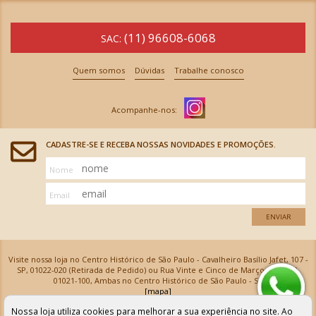
(11) 96608-6068
SAC:
Quem somos
Dúvidas
Trabalhe conosco
CADASTRE-SE E RECEBA NOSSAS NOVIDADES E PROMOÇÕES.
Nome
Email
ENVIAR
Visite nossa loja no Centro Histórico de São Paulo - Cavalheiro Basílio Jafet, 107 -
SP, 01022-020 (Retirada de Pedido) ou Rua Vinte e Cinco de Março, 576 - SP,
01021-100, Ambas no Centro Histórico de São Paulo - SP
[mapa]
Armarinhos Santa Cecília Ltda | CNPJ: 61.069.639/0001-18
Nossa loja utiliza cookies para melhorar a sua experiência no site. Ao
Os preços e as condições de pagamento apresentadas na loja virtual não valem para nossa loja física e