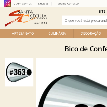
Quem Somos
Dúvidas
Trabalhe Conosco
SITE:
ARTESANATO
CULINÁRIA
DECORAÇÃO
Bico de Conf