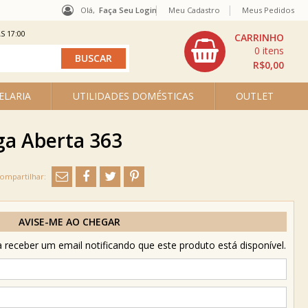
Olá,
Faça Seu Login
Meu Cadastro
Meus Pedidos
S 17:00
0
R$0,00
ELARIA
UTILIDADES DOMÉSTICAS
OUTLET
ga Aberta 363
AVISE-ME AO CHEGAR
receber um email notificando que este produto está disponível.