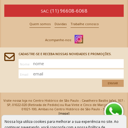
(11) 96608-6068
SAC:
Quem somos
Dúvidas
Trabalhe conosco
CADASTRE-SE E RECEBA NOSSAS NOVIDADES E PROMOÇÕES.
Nome
Email
ENVIAR
Visite nossa loja no Centro Histórico de São Paulo - Cavalheiro Basílio Jafet, 107 -
SP, 01022-020 (Retirada de Pedido) ou Rua Vinte e Cinco de Março, 576 - SP,
01021-100, Ambas no Centro Histórico de São Paulo - SP
[mapa]
Armarinhos Santa Cecília Ltda | CNPJ: 61.069.639/0001-18
Nossa loja utiliza cookies para melhorar a sua experiência no site. Ao
Os preços e as condições de pagamento apresentadas na loja virtual não valem para nossa loja física e
podem sofrer alterações sem aviso prévio. Vendas com cartão de crédito sujeitas a análise e
continuar navegando, você concorda com a nossa
Política de