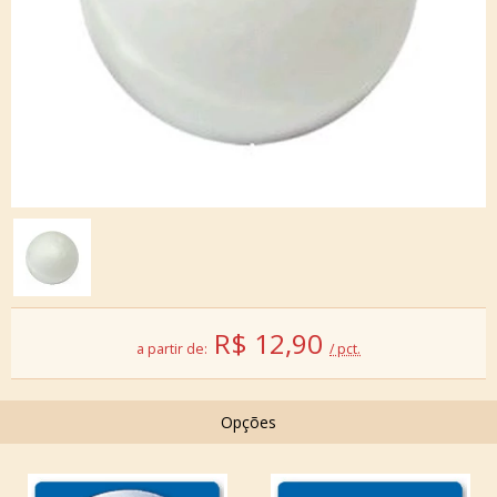
R$
12,90
a partir de:
/ pct.
Opções