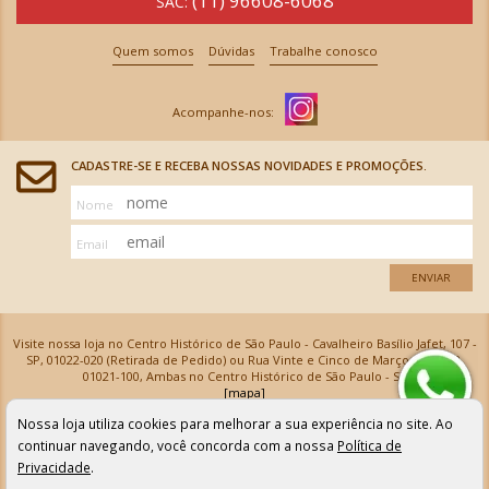
(11) 96608-6068
SAC:
Quem somos
Dúvidas
Trabalhe conosco
CADASTRE-SE E RECEBA NOSSAS NOVIDADES E PROMOÇÕES.
Nome
Email
ENVIAR
Visite nossa loja no Centro Histórico de São Paulo - Cavalheiro Basílio Jafet, 107 -
SP, 01022-020 (Retirada de Pedido) ou Rua Vinte e Cinco de Março, 576 - SP,
01021-100, Ambas no Centro Histórico de São Paulo - SP
[mapa]
Armarinhos Santa Cecília Ltda | CNPJ: 61.069.639/0001-18
Nossa loja utiliza cookies para melhorar a sua experiência no site. Ao
Os preços e as condições de pagamento apresentadas na loja virtual não valem para nossa loja física e
podem sofrer alterações sem aviso prévio. Vendas com cartão de crédito sujeitas a análise e
continuar navegando, você concorda com a nossa
Política de
confirmação de dados.
Privacidade
.