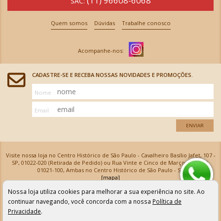
(11) 96608-6068
SAC:
Quem somos
Dúvidas
Trabalhe conosco
CADASTRE-SE E RECEBA NOSSAS NOVIDADES E PROMOÇÕES.
Nome
Email
ENVIAR
Visite nossa loja no Centro Histórico de São Paulo - Cavalheiro Basílio Jafet, 107 -
SP, 01022-020 (Retirada de Pedido) ou Rua Vinte e Cinco de Março, 576 - SP,
01021-100, Ambas no Centro Histórico de São Paulo - SP
[mapa]
Armarinhos Santa Cecília Ltda | CNPJ: 61.069.639/0001-18
Nossa loja utiliza cookies para melhorar a sua experiência no site. Ao
Os preços e as condições de pagamento apresentadas na loja virtual não valem para nossa loja física e
podem sofrer alterações sem aviso prévio. Vendas com cartão de crédito sujeitas a análise e
continuar navegando, você concorda com a nossa
Política de
confirmação de dados.
Privacidade
.