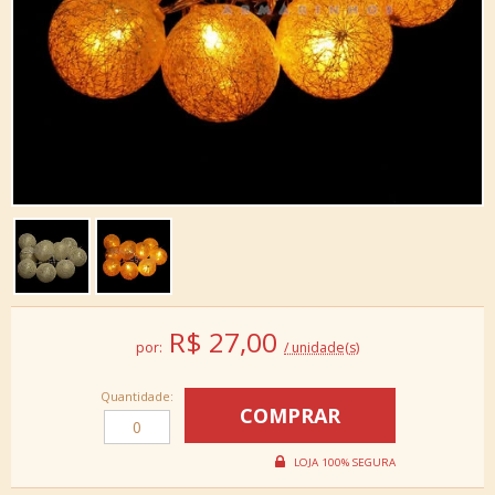
R$
27,00
por:
/ unidade(s)
Quantidade: