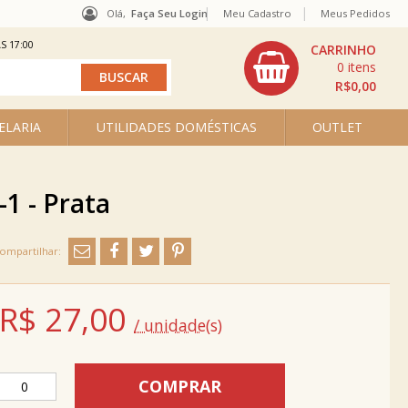
Olá,
Faça Seu Login
Meu Cadastro
Meus Pedidos
S 17:00
0
R$0,00
ELARIA
UTILIDADES DOMÉSTICAS
OUTLET
1 - Prata
R$
27,00
/ unidade(s)