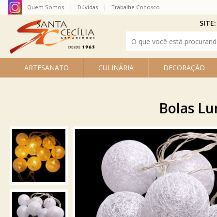
Quem Somos
Dúvidas
Trabalhe Conosco
SITE:
ARTESANATO
CULINÁRIA
DECORAÇÃO
Bolas Lu