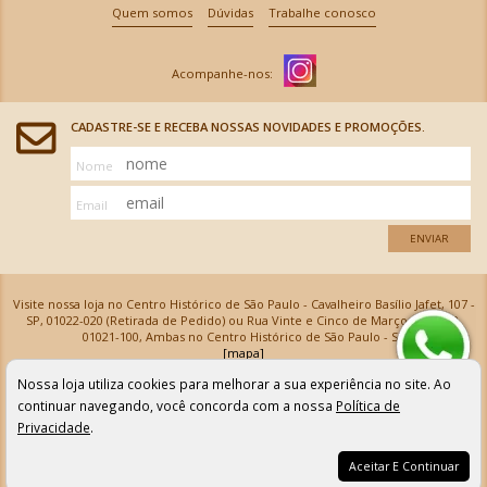
Quem somos
Dúvidas
Trabalhe conosco
CADASTRE-SE E RECEBA NOSSAS NOVIDADES E PROMOÇÕES.
Nome
Email
ENVIAR
Visite nossa loja no Centro Histórico de São Paulo - Cavalheiro Basílio Jafet, 107 -
SP, 01022-020 (Retirada de Pedido) ou Rua Vinte e Cinco de Março, 576 - SP,
01021-100, Ambas no Centro Histórico de São Paulo - SP
[mapa]
Armarinhos Santa Cecília Ltda | CNPJ: 61.069.639/0001-18
Nossa loja utiliza cookies para melhorar a sua experiência no site. Ao
Os preços e as condições de pagamento apresentadas na loja virtual não valem para nossa loja física e
podem sofrer alterações sem aviso prévio. Vendas com cartão de crédito sujeitas a análise e
continuar navegando, você concorda com a nossa
Política de
confirmação de dados.
Privacidade
.
Aceitar E Continuar